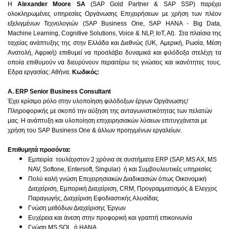
H
Alexander Moore SA
(SAP Gold Partner & SAP SSP) παρέχει
ολοκληρωμένες υπηρεσίες Οργάνωσης Επιχειρήσεων με χρήση των πλέον
εξελιγμένων Τεχνολογιών (SAP Business One, SAP HANA - Big Data,
Machine Learning,
Cognitive Solutions,
Voice & NLP, IoT, AI
). Στα πλαίσια της
ταχείας ανάπτυξης της στην Ελλάδα και Διεθνώς (UK, Αμερική, Ρωσία, Μέση
Ανατολή, Αφρική) επιθυμεί να προσλάβει δυναμικά και φιλόδοξα στελέχη τα
οποία επιθυμούν να διευρύνουν περαιτέρω τις γνώσεις και ικανότητες τους.
Εδρα εργασίας: Αθήνα.
Κωδικός:
Α. ERP Senior Business Consultant
Έχει κρίσιμο ρόλο στην υλοποίηση φιλόδοξων έργων Οργάνωσης/
Πληροφορικής με σκοπό την αύξηση της ανταγωνιστικότητας των πελατών
μας. Η ανάπτυξη και υλοποίηση επιχειρησιακών λύσεων επιτυγχάνεται με
χρήση του SAP Business One & άλλων προηγμένων εργαλείων.
Επιθυμητά προσόντα:
Eμπειρία τουλάχιστον 2 χρόνια σε συστήματα ERP (SAP, MS AX, MS
NAV, Softone, Entersoft, Singular) ή και Συμβουλευτικές υπηρεσίες
Πολύ καλή γνώση Επιχειρησιακών Διαδικασιών όπως Οικονομική
Διαχείριση, Εμπορική Διαχείριση, CRM, Προγραμματισμός & Ελεγχος
Παραγωγής, Διαχείριση Εφοδιαστικής Αλυσίδας
Γνώση μεθόδων Διαχείρισης Έργων
Ευχέρεια και άνεση στην προφορική και γραπτή επικοινωνία
Γνώση MS SQL ή ΗΑΝΑ