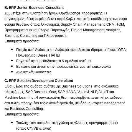
B. ERP Junior Business Consultant
Συμμετέχει στην υλοποίηση έργων Οργάνωσης/Πληροφορικής. Η
συγκεκριμένη θέση περιλαμβάνει παράλληλα εντατική εκπαίδευση σε ένα ευρύ
φάσμα θεμάτων όπως: Οικονομικά, Supply Chain Management, CRM, TQM,
Προγραμματισμό και Ελεγχο Παραγωγής, Project Management, Analytics,
Business Consulting και Πληροφορική.
Επιθυμητά προσόντα:
Πτυχίο από Ανώτατα και Ανώτερα εκπαιδευτικά ιδρύματα, όπως: ΟΠΑ,
Πολυτεχνείο, Deree, ΠΑΠΕΙ
Εργατικότητα, μεθοδικότητα & ομαδικό πνεύμα
Ευχέρεια και άνεση στην προφορική και γραπτή επικοινωνία
Αναλυτικές ικανότητες
C. ERP Solution Development Consultant
Είναι
μέλος
της
ομάδας
ανάπτυξης
Business Solutions
στις
ακόλουθες
πλατφόρμες
: SAP Business One, SAP HANA, Voice & NLP, AI, IoT
και
Machine Learning.
Η συγκεκριμένη θέση περιλαμβάνει εντατική εκπαίδευση
στα πλέον προηγμένα τεχνολογικά εργαλεία, μεθόδους Project Management
και Business Consulting.
Επιθυμητά προσόντα:
Τουλάχιστον σπουδαστική γνώση σε γλώσσες προγραμματισμού
(όπως C#, VB & Java)